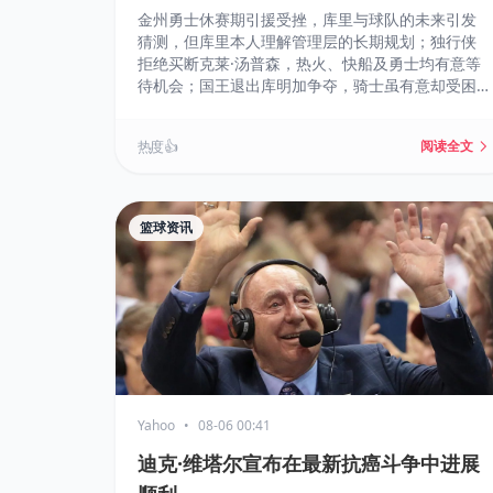
普森最新动态
金州勇士休赛期引援受挫，库里与球队的未来引发
猜测，但库里本人理解管理层的长期规划；独行侠
拒绝买断克莱·汤普森，热火、快船及勇士均有意等
待机会；国王退出库明加争夺，骑士虽有意却受困
于薪资空间；国王围绕新秀阿库夫建队，计划引进
威少或奥拉迪波作为替补控卫。
热度 👍
阅读全文
篮球资讯
Yahoo
•
08-06 00:41
迪克·维塔尔宣布在最新抗癌斗争中进展