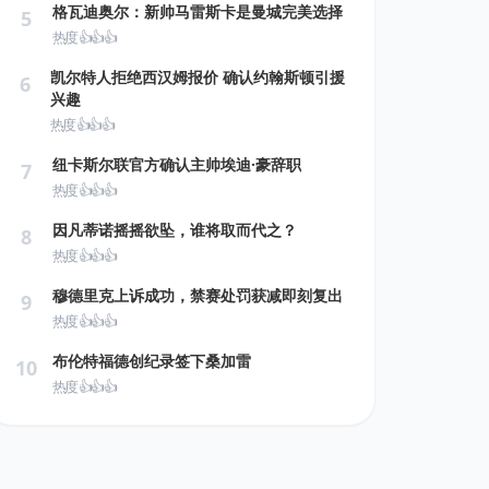
格瓦迪奥尔：新帅马雷斯卡是曼城完美选择
5
热度 👍👍👍
凯尔特人拒绝西汉姆报价 确认约翰斯顿引援
6
兴趣
热度 👍👍👍
纽卡斯尔联官方确认主帅埃迪·豪辞职
7
热度 👍👍👍
因凡蒂诺摇摇欲坠，谁将取而代之？
8
热度 👍👍👍
穆德里克上诉成功，禁赛处罚获减即刻复出
9
热度 👍👍👍
布伦特福德创纪录签下桑加雷
10
热度 👍👍👍