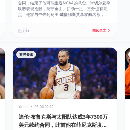
合同，结束了他可能重返NCAA的悬念。米切尔夏季
联赛表现抢眼，防守全面、拼劲十足，三分也有亮
点。他将与中锋阿马里·威廉姆斯共享双向名额，凯
尔特人仍有一个空缺。球队看重其长臂换防潜力，
将其作为长期发展资产。
热度 👍
阅读全文
篮球资讯
Yahoo
•
08-06 02:12
迪伦·布鲁克斯与太阳队达成3年7300万
美元续约合同，此前他在菲尼克斯度过