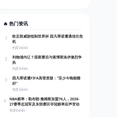
🔥 热门资讯
欧足联威胁抵制世界杯 因凡蒂诺遭遇信任危
1
机
热度 👍👍👍
利物浦内讧？琼斯赛后与索博斯洛伊激烈争
2
执
热度 👍👍👍
因凡蒂诺遭FIFA高管质疑：“至少今晚能睡
3
好”
热度 👍👍👍
NBA赔率：勒布朗·詹姆斯加盟76人，2026-
4
27赛季总冠军及东部赛区夺冠赔率应声变动
热度 👍👍👍