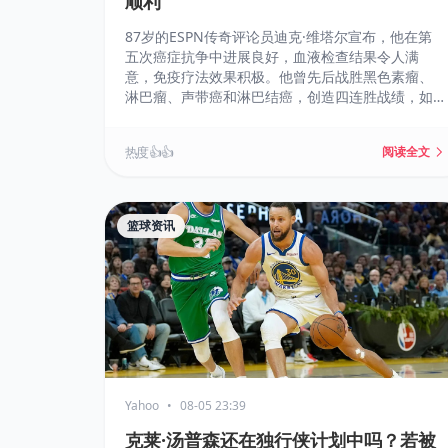
顺利
87岁的ESPN传奇评论员迪克·维塔尔宣布，他在第
五次癌症抗争中进展良好，血液检查结果令人满
意，免疫疗法效果积极。他曾先后战胜黑色素瘤、
淋巴瘤、声带癌和淋巴结癌，创造四连胜战绩，如
今正满怀信心冲击第五次胜利。尽管尚未确定回归
转播的时间，但他的乐观与坚韧再度鼓舞人心。
热度 👍👍
阅读全文
篮球资讯
Yahoo
•
08-05 23:39
克莱·汤普森还在独行侠计划中吗？若被