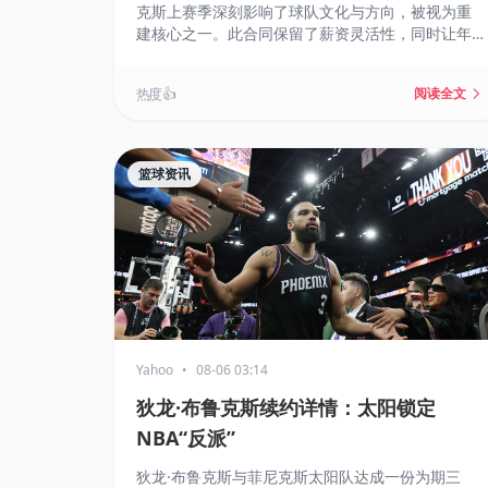
克斯上赛季深刻影响了球队文化与方向，被视为重
建核心之一。此合同保留了薪资灵活性，同时让年
轻球员在老将指导下成长，体现太阳队以强硬与责
任感打造可持续竞争力的决心。
热度 👍
阅读全文
篮球资讯
Yahoo
•
08-06 03:14
狄龙·布鲁克斯续约详情：太阳锁定
NBA“反派”
狄龙·布鲁克斯与菲尼克斯太阳队达成一份为期三