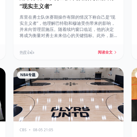
“现实主义者”
库里在勇士队休赛期操作有限的情况下称自己是“现
实主义者”，他理解巴特勒和穆迪受伤带来的影响，
并未向管理层施压。随着续约窗口临近，他的决定
将成为衡量对勇士未来信心的关键指标。此外，新
闻汇总还涵盖国王队拉文的合同状况、克莱·汤普森
与独行侠及热火之间的买断僵局等。
热度 👍👍
阅读全文
NBA专题
CBS
•
08-05 21:05