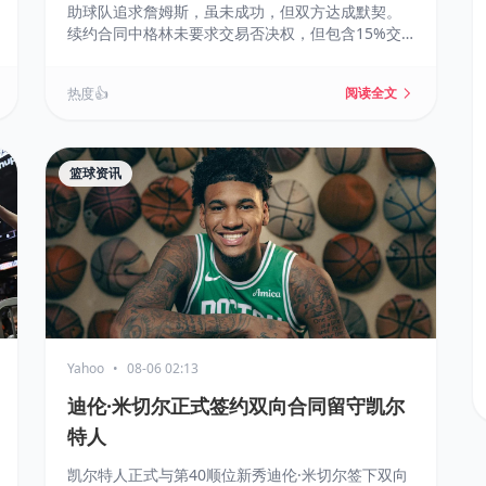
助球队追求詹姆斯，虽未成功，但双方达成默契。
续约合同中格林未要求交易否决权，但包含15%交
易奖励金。他表示不愿留在不被需要的地方，若勇
士想交易他，他坦然接受。除非有超级球星出现，
热度 👍
阅读全文
勇士本赛季大概率不会交易格林，他明年将成为自
由球员。
篮球资讯
Yahoo
•
08-06 02:13
迪伦·米切尔正式签约双向合同留守凯尔
特人
凯尔特人正式与第40顺位新秀迪伦·米切尔签下双向