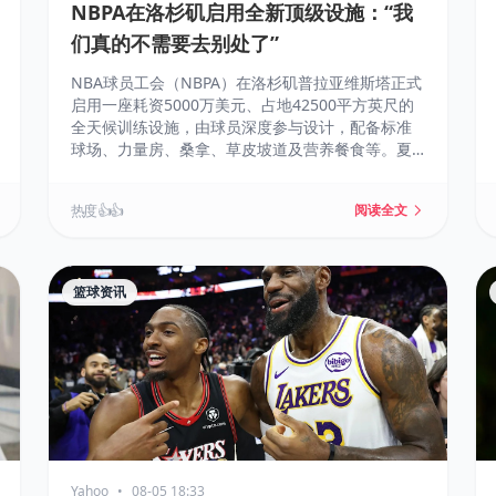
NBPA在洛杉矶启用全新顶级设施：“我
们真的不需要去别处了”
NBA球员工会（NBPA）在洛杉矶普拉亚维斯塔正式
启用一座耗资5000万美元、占地42500平方英尺的
全天候训练设施，由球员深度参与设计，配备标准
球场、力量房、桑拿、草皮坡道及营养餐食等。夏
季联赛后两周内已有超80名球员使用。该设施填补
了西海岸空白，成为约200名休赛期驻洛杉矶球员的
热度 👍👍
阅读全文
训练首选。
篮球资讯
Yahoo
•
08-05 18:33