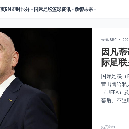
首页
EN
即时比分
国际足坛
篮球资讯
数智未来
完场比分
NBA专题
数字资产
下日赛事
人工智能
来源: BBC
•
202
因凡蒂
际足联
国际足联（
营出售给私
（UEFA
幕后、不透
层会议。会
会声明，全
热度 👍👍